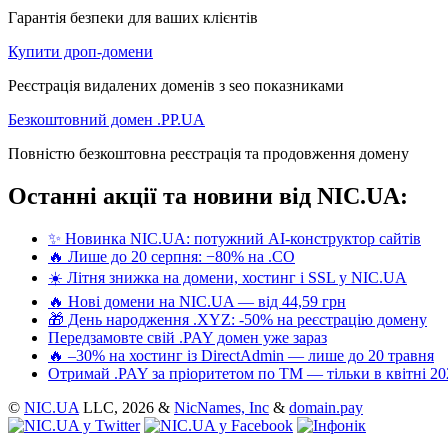
Гарантія безпеки для ваших клієнтів
Купити дроп-домени
Реєстрація видалених доменів з seo показниками
Безкоштовний домен .PP.UA
Повністю безкоштовна реєстрація та продовження домену
Останні акції та новини від NIC.UA:
✨ Новинка NIC.UA: потужний AI-конструктор сайтів
🔥 Лише до 20 серпня: −80% на .CO
☀️ Літня знижка на домени, хостинг і SSL у NIC.UA
🔥 Нові домени на NIC.UA — від 44,59 грн
🎁 День народження .XYZ: -50% на реєстрацію домену
Передзамовте свій .PAY домен уже зараз
🔥 –30% на хостинг із DirectAdmin — лише до 20 травня
Отримай .PAY за пріоритетом по ТМ — тільки в квітні 20
©
NIC.UA
LLC,
2026 &
NicNames, Inc
&
domain.pay