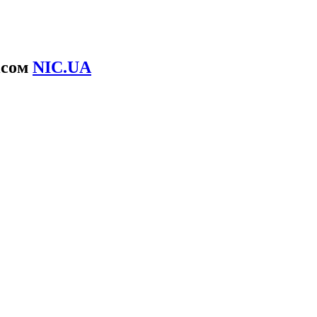
ісом
NIC.UA